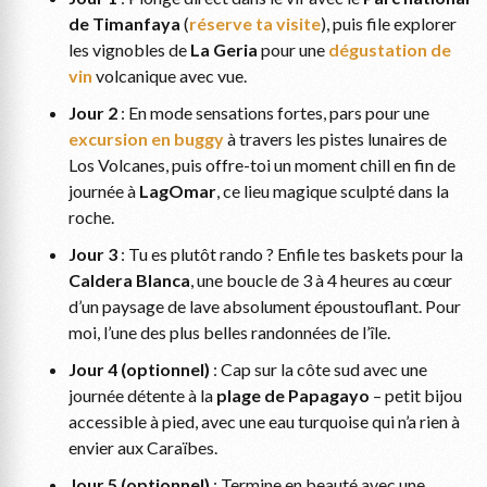
de Timanfaya
(
réserve ta visite
), puis file explorer
les vignobles de
La Geria
pour une
dégustation de
vin
volcanique avec vue.
Jour 2
: En mode sensations fortes, pars pour une
excursion en buggy
à travers les pistes lunaires de
Los Volcanes, puis offre-toi un moment chill en fin de
journée à
LagOmar
, ce lieu magique sculpté dans la
roche.
Jour 3
: Tu es plutôt rando ? Enfile tes baskets pour la
Caldera Blanca
, une boucle de 3 à 4 heures au cœur
d’un paysage de lave absolument époustouflant. Pour
moi, l’une des plus belles randonnées de l’île.
Jour 4 (optionnel)
: Cap sur la côte sud avec une
journée détente à la
plage de Papagayo
– petit bijou
accessible à pied, avec une eau turquoise qui n’a rien à
envier aux Caraïbes.
Jour 5 (optionnel)
: Termine en beauté avec une