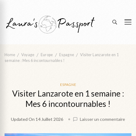
Partir loin pour revenir à soi
Laura's Passport | blog voyage &
transformation
Home
Voyage
Europe
Espagne
Visiter Lanzarote en 1
semaine : Mes 6 incontournables !
ESPAGNE
Visiter Lanzarote en 1 semaine :
Mes 6 incontournables !
on
Updated On
14 Juillet 2026
Laisser un commentaire
Visite
Lanza