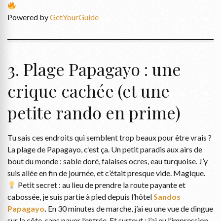
Powered by
GetYourGuide
3. Plage Papagayo : une
crique cachée (et une
petite rando en prime)
Tu sais ces endroits qui semblent trop beaux pour être vrais ?
La plage de Papagayo, c’est ça. Un petit paradis aux airs de
bout du monde : sable doré, falaises ocres, eau turquoise. J’y
suis allée en fin de journée, et c’était presque vide. Magique.
Petit secret : au lieu de prendre la route payante et
cabossée, je suis partie à pied depuis l’hôtel
Sandos
Papagayo
.
En 30 minutes de marche, j’ai eu une vue de dingue
sur la côte, sans payer l’entrée. Et surtout : j’ai eu l’impression