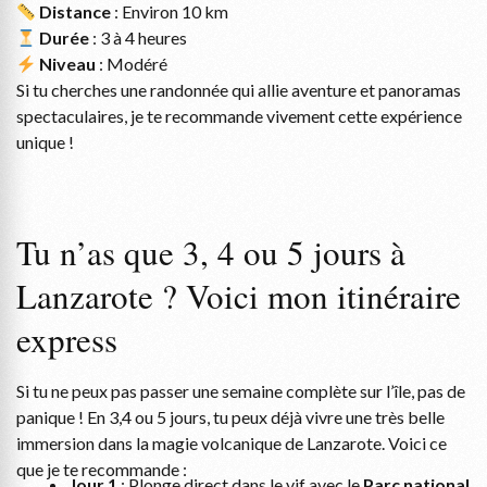
Distance
: Environ 10 km
Durée
: 3 à 4 heures
Niveau
: Modéré
Si tu cherches une randonnée qui allie aventure et panoramas
spectaculaires, je te recommande vivement cette expérience
unique !
Tu n’as que 3, 4 ou 5 jours à
Lanzarote ? Voici mon itinéraire
express
Si tu ne peux pas passer une semaine complète sur l’île, pas de
panique ! En 3,4 ou 5 jours, tu peux déjà vivre une très belle
immersion dans la magie volcanique de Lanzarote. Voici ce
que je te recommande :
Jour 1
: Plonge direct dans le vif avec le
Parc national