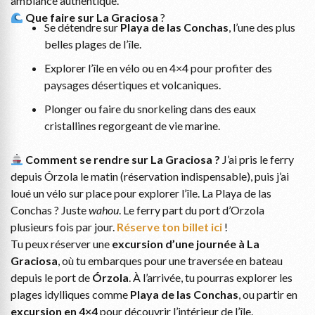
ambiance authentique.
Que faire sur La Graciosa
?
Se détendre sur
Playa de las Conchas
, l’une des plus
belles plages de l’île.
Explorer l’île en vélo ou en 4×4 pour profiter des
paysages désertiques et volcaniques.
Plonger ou faire du snorkeling dans des eaux
cristallines regorgeant de vie marine.
Comment se rendre sur La Graciosa ?
J’ai pris le ferry
depuis Órzola le matin (réservation indispensable), puis j’ai
loué un vélo sur place pour explorer l’île. La Playa de las
Conchas ? Juste
wahou
. Le ferry part du port d’Orzola
plusieurs fois par jour.
Réserve ton billet ici
!
Tu peux réserver une
excursion d’une journée à La
Graciosa
, où tu embarques pour une traversée en bateau
depuis le port de
Órzola
. À l’arrivée, tu pourras explorer les
plages idylliques comme
Playa de las Conchas
, ou partir en
excursion en 4×4
pour découvrir l’intérieur de l’île.