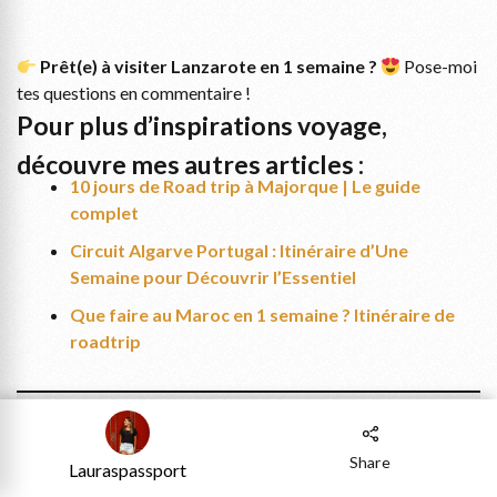
Prêt(e) à visiter Lanzarote en 1 semaine ?
Pose-moi
tes questions en commentaire !
Pour plus d’inspirations voyage,
découvre mes autres articles :
10 jours de Road trip à Majorque | Le guide
complet
Circuit Algarve Portugal : Itinéraire d’Une
Semaine pour Découvrir l’Essentiel
Que faire au Maroc en 1 semaine ? Itinéraire de
roadtrip
Cet article contient des liens affiliés vers des hébergements
Share
Lauraspassport
et des activités que j’ai testés et approuvés. Si tu réserves en