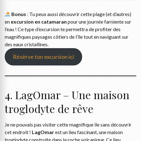
Bonus
: Tu peux aussi découvrir cette plage (et d’autres)
en
excursion en catamaran
pour une journée farniente sur
l’eau ! Ce type d’excursion te permettra de profiter des
magnifiques paysages côtiers de l’île tout en naviguant sur
des eaux cristallines.
Résèrve ton excursion ici
4. LagOmar – Une maison
troglodyte de rêve
Je ne pouvais pas visiter cette magnifique île sans découvrir
cet endroit !
LagOmar
est un lieu fascinant, une maison
troglodyte construite dans la roche volcanique. Ce lieu