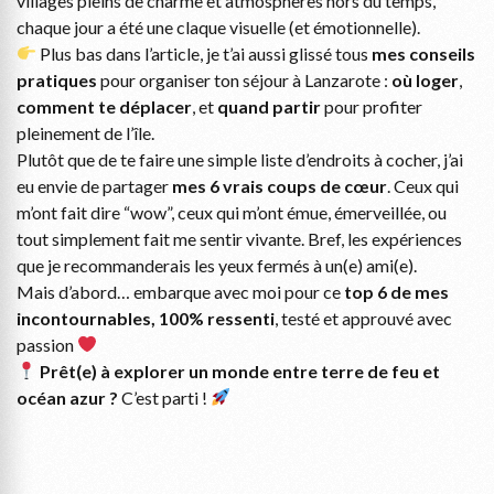
villages pleins de charme et atmosphères hors du temps,
chaque jour a été une claque visuelle (et émotionnelle).
Plus bas dans l’article, je t’ai aussi glissé tous
mes conseils
pratiques
pour organiser ton séjour à Lanzarote :
où loger
,
comment te déplacer
, et
quand partir
pour profiter
pleinement de l’île.
Plutôt que de te faire une simple liste d’endroits à cocher, j’ai
eu envie de partager
mes 6 vrais coups de cœur
. Ceux qui
m’ont fait dire “wow”, ceux qui m’ont émue, émerveillée, ou
tout simplement fait me sentir vivante. Bref, les expériences
que je recommanderais les yeux fermés à un(e) ami(e).
Mais d’abord… embarque avec moi pour ce
top 6 de mes
incontournables, 100% ressenti
, testé et approuvé avec
passion
Prêt(e) à explorer un monde entre terre de feu et
océan azur ?
C’est parti !