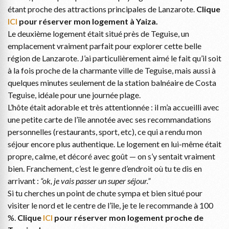
étant proche des attractions principales de Lanzarote.
Clique
ICI
pour réserver mon logement à Yaiza.
Le deuxième logement était situé près de Teguise, un
emplacement vraiment parfait pour explorer cette belle
région de Lanzarote. J’ai particulièrement aimé le fait qu’il soit
à la fois proche de la charmante ville de Teguise, mais aussi à
quelques minutes seulement de la station balnéaire de Costa
Teguise, idéale pour une journée plage.
L’hôte était adorable et très attentionnée : il m’a accueilli avec
une petite carte de l’île annotée avec ses recommandations
personnelles (restaurants, sport, etc), ce qui a rendu mon
séjour encore plus authentique. Le logement en lui-même était
propre, calme, et décoré avec goût — on s’y sentait vraiment
bien. Franchement, c’est le genre d’endroit où tu te dis en
arrivant :
“ok, je vais passer un super séjour.”
Si tu cherches un point de chute sympa et bien situé pour
visiter le nord et le centre de l’île, je te le recommande à 100
%.
Clique
ICI
pour réserver mon logement proche de