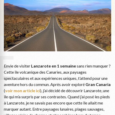
en
1
sema
:
Mes
6
incon
!
E
Envie de visiter
Lanzarote en 1 semaine
sans rien manquer ?
Cette île volcanique des Canaries, aux paysages
spectaculaires et aux expériences uniques, t’attend pour une
aventure hors du commun. Après avoir exploré
Gran Canaria
(
voir mon article ici
), j’ai décidé de découvrir Lanzarote, une
île qui m’a surpris par ses contrastes. Quand j’ai posé les pieds
à Lanzarote, je ne savais pas encore que cette île allait me
marquer autant. Entre paysages lunaires, plages sauvages,