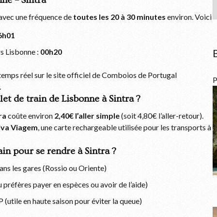
ne – Sintra
avec une fréquence de
toutes les 20 à 30 minutes
environ. Voici
6h01
rs Lisbonne :
00h20
n temps réel sur le site officiel de Comboios de Portugal
P
.
llet de train de Lisbonne à Sintra ?
ra
coûte environ
2,40€ l’aller simple
(soit 4,80€ l’aller-retour).
iva Viagem
, une carte rechargeable utilisée pour les transports à
ain pour se rendre à Sintra ?
ns les gares (Rossio ou Oriente)
u préfères payer en espèces ou avoir de l’aide)
CP (utile en haute saison pour éviter la queue)