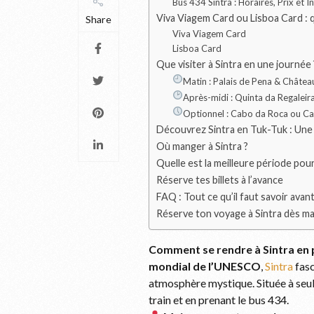
Bus 434 Sintra : Horaires, Prix et I
Viva Viagem Card ou Lisboa Card : qu
Share
Viva Viagem Card
Lisboa Card
Que visiter à Sintra en une journée 
Matin : Palais de Pena & Châte
Après-midi : Quinta da Regaleir
Optionnel : Cabo da Roca ou Ca
Découvrez Sintra en Tuk-Tuk : Une
Où manger à Sintra ?
Quelle est la meilleure période pour 
Réserve tes billets à l’avance
FAQ : Tout ce qu’il faut savoir avan
Réserve ton voyage à Sintra dès ma
Comment se rendre à Sintra en p
mondial de l’UNESCO
,
Sintra
fasc
atmosphère mystique. Située à seul
train et en prenant le bus 434.