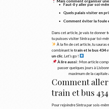
Mais comment organiser une v
Faut-il y aller par soi-m
Quels palais visiter en pr
Comment éviter la foule e
Dans cet article, je vais te donner
t
tu puisses visiter Sintra par toi-m
À la fin de cet article, tu saura
combinant le
train et le bus 434
e
un clic
. Let’s go !
À lire aussi
: Mon article comp
passer quelques jours à Lisbonne
maximum de la capitale a
Comment aller 
train et bus 434
Pour rejoindre Sintra par sois-même