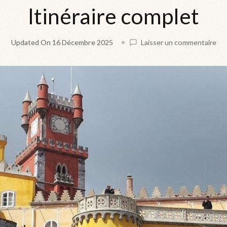
Itinéraire complet
on
Updated On
16 Décembre 2025
Laisser un commentaire
Co
alle
à
Sin
dep
Lis
:
Tra
Bu
43
et
Iti
com