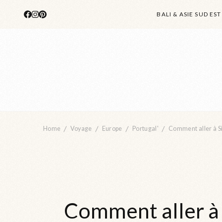
BALI & ASIE SUD EST
Home
Voyage
Europe
Portugal'
Comment aller à Si
Comment aller à S