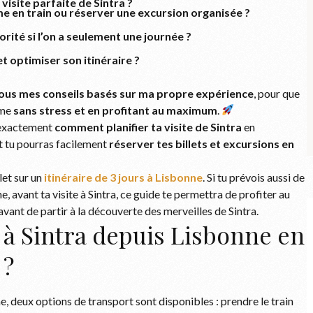
isite parfaite de Sintra ?
ême en train ou réserver une excursion organisée ?
iorité si l’on a seulement une journée ?
t optimiser son itinéraire ?
ous mes conseils basés sur ma propre expérience
, pour que
ême
sans stress et en profitant au maximum
.
s exactement
comment planifier ta visite de Sintra
en
t tu pourras facilement
réserver tes billets et excursions en
let sur un
itinéraire de 3 jours à Lisbonne
. Si tu prévois aussi de
, avant ta visite à Sintra, ce guide te permettra de profiter au
vant de partir à la découverte des merveilles de Sintra.
à Sintra depuis Lisbonne en
 ?
, deux options de transport sont disponibles : prendre le train