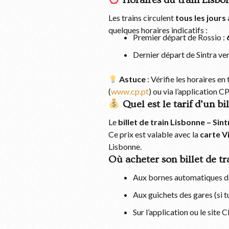
Horaires du train Lisbon
Les trains circulent
tous les jours
quelques horaires indicatifs :
Premier départ de Rossio :
Dernier départ de Sintra ve
Astuce
: Vérifie les horaires e
(
www.cp.pt
) ou via l’application CP
Quel est le tarif d’un bi
Le
billet de train Lisbonne – Sint
Ce prix est valable avec la
carte V
Lisbonne.
Où acheter son billet de tr
Aux bornes automatiques da
Aux guichets des gares (si t
Sur l’application ou le site 