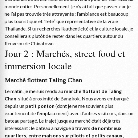
monde entier. Personnellement, je n’y ai fait que passer, car je
ne l’ai pas trouvée très attrayante : l’ambiance est beaucoup
plus touristique et “fête” que représentative de la vraie
Thaïlande. Si tu recherches l’authenticité et la culture locale, je
conseillerais plutôt de rester dans les quartiers autour du
fleuve ou de Chinatown.
Jour 2 : Marchés, street food et
immersion locale
Marché flottant Taling Chan
Le matin, je me suis rendu au
marché flottant de Taling
Chan
, situé à proximité de Bangkok. Nous avons embarqué
depuis un
petit ponton
(dont je ne me souviens plus
exactement de l’emplacement) avec d’autres visiteurs, dans un
bateau partagé. Le trajet jusqu’au marché était déjà très
intéressant : le bateau a navigué à travers
de nombreux
quartiers, entre maisons sur pilotis et petits canaux
,