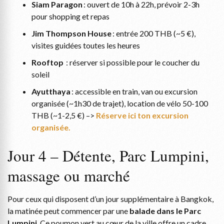
Siam Paragon
: ouvert de 10h à 22h, prévoir 2-3h
pour shopping et repas
Jim Thompson House
: entrée 200 THB (~5 €),
visites guidées toutes les heures
Rooftop
: réserver si possible pour le coucher du
soleil
Ayutthaya
: accessible en train, van ou excursion
organisée (~1h30 de trajet), location de vélo 50-100
THB (~1-2,5 €) –>
Réserve ici ton excursion
organisée.
Jour 4 – Détente, Parc Lumpini,
massage ou marché
Pour ceux qui disposent d’un jour supplémentaire à Bangkok,
la matinée peut commencer par une
balade dans le Parc
Lumpini
. Ce poumon vert au cœur de la ville offre un cadre