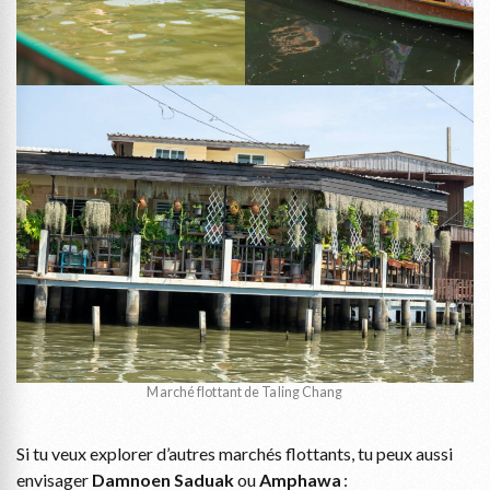
Marché flottant de Taling Chang
Si tu veux explorer d’autres marchés flottants, tu peux aussi
envisager
Damnoen Saduak
ou
Amphawa
: