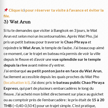
Clique ic
i
pour réserver ta visite à l’avance et éviter la
file.
3) Wat Arun
Si tu te demandes que visiter à Bangkok en 3 jours, le Wat
Arun est selon moi un incontournables. Après Wat Pho, j’ai
pris un petit bateau pour traverser le
Chao Phraya
et
rejoindre le
Wat Arun
, le temple de l’aube. J’ai beaucoup aimé
ce moment, car le trajet en bateau m’a permis de voir la ville
depuis le fleuve et d’avoir une
vue splendide sur le temple
depuis la rive
avant même d’y entrer.
J’ai embarqué
au petit ponton juste en face du Wat Arun
,
facilement accessible depuis les quais proches du Wat Pho
(localisation ici)
. J’ai donc pris le
bateau public Chao Phraya
Express
, qui part de plusieurs embarcadères le long du
fleuve. J’ai acheté mon billet directement sur place au guichet
ou au comptoir près de l’embarcadère : le prix était de
15 à 20
THB
(~0,40-0,50 €) pour un trajet simple. C’est pratique,