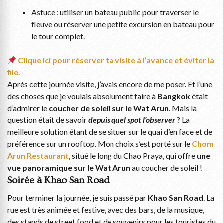
Astuce : utiliser un bateau public pour traverser le
fleuve ou réserver une petite excursion en bateau pour
le tour complet.
Clique ici pour réserver ta visite à l’avance et éviter la
file.
Après cette journée visite, j’avais encore de me poser. Et l’une
des choses que je voulais absolument faire à
Bangkok
était
d’admirer le
coucher de soleil sur le Wat Arun
. Mais la
question était de savoir
depuis quel spot l’observer
? La
meilleure solution étant de se situer sur le quai d’en face et de
préférence sur un rooftop. Mon choix s’est porté sur le
Chom
Arun Restaurant
, situé le long du Chao Praya, qui offre
une
vue panoramique sur le Wat Arun
au coucher de soleil !
Soirée à Khao San Road
Pour terminer la journée, je suis passé par
Khao San Road
. La
rue est très animée et festive, avec des bars, de la musique,
des stands de street food et de souvenirs pour les touristes du