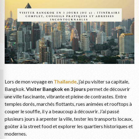
en
3
jours
(ou
4)
:
itinér
détail
et
L
guide
prati
Lors de mon voyage en
Thaïlande
, j’ai pu visiter sa capitale,
Bangkok.
Visiter Bangkok en 3 jours
permet de découvrir
une ville fascinante, vibrante et pleine de contrastes. Entre
temples dorés, marchés flottants, rues animées et rooftops à
couper le souffle, il y a beaucoup à découvrir. J’ai passé
plusieurs jours à arpenter la ville, tester les transports locaux,
goûter à la street food et explorer les quartiers historiques et
modernes.