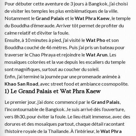
Pour débuter cette aventure de 3 jours à Bangkok, j’ai choisi
de visiter les temples les plus emblématiques de la ville.
Notamment le
Grand Palais
et le
Wat Phra Kaew
, le temple
du Bouddha d’émeraude. Arriver tôt permet de profiter du
calme relatif et d’éviter la foule.
Ensuite, à 10 minutes à pied, j’ai visité le
Wat Pho
et son
Bouddha couché de 46 mètres. Puis j’ai pris un bateau pour
traverser le Chao Phraya et rejoindre le
Wat Arun
. Les
mosaïques colorées et la vue depuis les escaliers du temple
sont magnifiques, surtout au coucher du soleil.
Enfin, j’ai terminé la journée par une promenade animée à
Khao San Road
, avec street food et ambiance cosmopolite.
1) Le Grand Palais et Wat Phra Kaew
Le premier jour, j’ai donc commencé par le
Grand Palais
,
l’incontournable de Bangkok. Je suis arrivé dès l’ouverture,
vers 8h30, pour éviter la foule. Le lieu était immense, avec des
dorures et des mosaïques partout, chaque détail racontant
l’histoire royale de la Thaïlande. À l’intérieur, le
Wat Phra