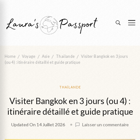
Partir loin pour revenir à soi
Laura's Passport | blog voyage &
transformation
Home
Voyage
Asie
Thaïlande
Visiter Bangkok en 3 jours
(ou 4) : itinéraire détaillé et guide pratique
THAÏLANDE
Visiter Bangkok en 3 jours (ou 4) :
itinéraire détaillé et guide pratique
on
Updated On
14 Juillet 2026
Laisser un commentaire
Visite
Bang