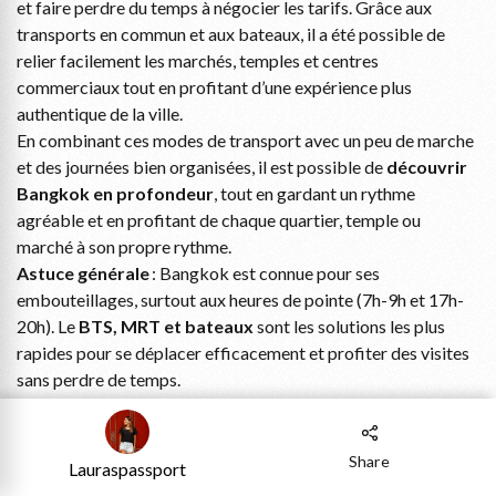
et faire perdre du temps à négocier les tarifs. Grâce aux
transports en commun et aux bateaux, il a été possible de
relier facilement les marchés, temples et centres
commerciaux tout en profitant d’une expérience plus
authentique de la ville.
En combinant ces modes de transport avec un peu de marche
et des journées bien organisées, il est possible de
découvrir
Bangkok en profondeur
, tout en gardant un rythme
agréable et en profitant de chaque quartier, temple ou
marché à son propre rythme.
Astuce générale
: Bangkok est connue pour ses
embouteillages, surtout aux heures de pointe (7h-9h et 17h-
20h). Le
BTS, MRT et bateaux
sont les solutions les plus
rapides pour se déplacer efficacement et profiter des visites
sans perdre de temps.
Et pour te déplacer vers d’autres endroits je te conseille de
passer par 12go, que je conseille fortement. Quand je suis en
Asie, je passe très souvent par leurs services.
Share
Lauraspassport