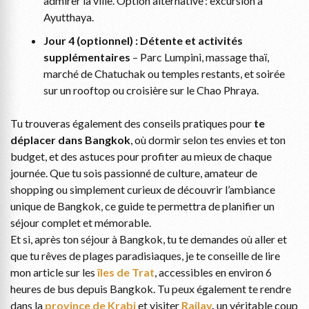
admirer la ville. Option alternative : excursion à
Ayutthaya.
Jour 4 (optionnel) : Détente et activités
supplémentaires
– Parc Lumpini, massage thaï,
marché de Chatuchak ou temples restants, et soirée
sur un rooftop ou croisière sur le Chao Phraya.
Tu trouveras également des conseils pratiques pour
te
déplacer dans Bangkok
, où dormir selon tes envies et ton
budget, et des astuces pour profiter au mieux de chaque
journée. Que tu sois passionné de culture, amateur de
shopping ou simplement curieux de découvrir l’ambiance
unique de Bangkok, ce guide te permettra de planifier un
séjour complet et mémorable.
Et si, après ton séjour à Bangkok, tu te demandes où aller et
que tu rêves de plages paradisiaques, je te conseille de lire
mon article sur les
îles de Trat
, accessibles en environ 6
heures de bus depuis Bangkok. Tu peux également te rendre
dans la
province de Krabi
et visiter
Railay
,
un véritable coup