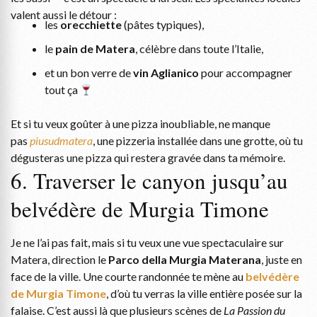
valent aussi le détour :
les
orecchiette
(pâtes typiques),
le
pain de Matera
, célèbre dans toute l’Italie,
et un bon verre de
vin Aglianico
pour accompagner
tout ça
Et si tu veux goûter à une pizza inoubliable, ne manque
pas
piusudmatera
, une pizzeria installée dans une grotte, où tu
dégusteras une pizza qui restera gravée dans ta mémoire.
6. Traverser le canyon jusqu’au
belvédère de Murgia Timone
Je ne l’ai pas fait, mais si tu veux une vue spectaculaire sur
Matera, direction le
Parco della Murgia Materana
, juste en
face de la ville. Une courte randonnée te mène au
belvédère
de Murgia Timone
, d’où tu verras la ville entière posée sur la
falaise. C’est aussi là que plusieurs scènes de
La Passion du