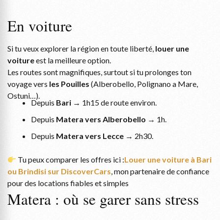
En voiture
Si tu veux explorer la région en toute liberté,
louer une
voiture
est la meilleure option.
Les routes sont magnifiques, surtout si tu prolonges ton
voyage vers
les Pouilles
(Alberobello, Polignano a Mare,
Ostuni…).
Depuis
Bari
→ 1h15 de route environ.
Depuis
Matera vers Alberobello
→ 1h.
Depuis
Matera vers Lecce
→ 2h30.
Tu peux comparer les offres ici :
Louer une voiture à Bari
ou Brindisi sur DiscoverCars
, mon partenaire de confiance
pour des locations fiables et simples
Matera : où se garer sans stress