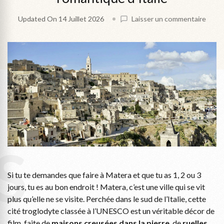
on
Updated On
14 Juillet 2026
Laisser un commentaire
Mate
que
faire
:
9
incon
+
guide
comp
pour
visite
S
la
ville
la
Si tu te demandes que faire à Matera et que tu as 1, 2 ou 3
plus
jours, tu es au bon endroit ! Matera, c’est une ville qui se vit
roman
plus qu’elle ne se visite. Perchée dans le sud de l’Italie, cette
d’Ital
cité troglodyte classée à l’UNESCO est un véritable décor de
film, faite de
maisons creusées dans la pierre
, de
ruelles