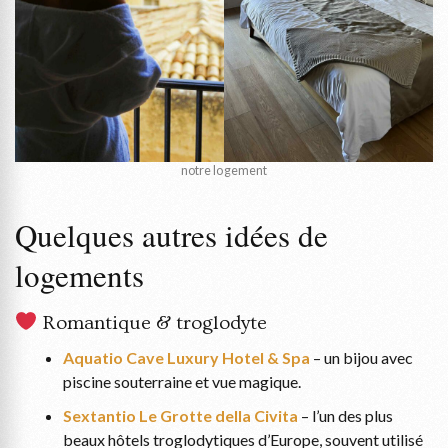
notre logement
Quelques autres idées de
logements
Romantique & troglodyte
Aquatio Cave Luxury Hotel & Spa
– un bijou avec
piscine souterraine et vue magique.
Sextantio Le Grotte della Civita
– l’un des plus
beaux hôtels troglodytiques d’Europe, souvent utilisé