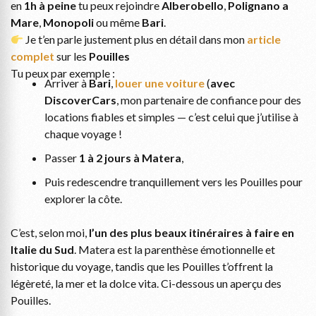
en
1h à peine
tu peux rejoindre
Alberobello
,
Polignano a
Mare
,
Monopoli
ou même
Bari
.
Je t’en parle justement plus en détail dans mon
article
complet
sur les
Pouilles
Tu peux par exemple :
Arriver à
Bari
,
louer une voiture
(
avec
DiscoverCars
, mon partenaire de confiance pour des
locations fiables et simples — c’est celui que j’utilise à
chaque voyage !
Passer
1 à 2 jours à Matera
,
Puis redescendre tranquillement vers les Pouilles pour
explorer la côte.
C’est, selon moi,
l’un des plus beaux itinéraires à faire en
Italie du Sud
. Matera est la parenthèse émotionnelle et
historique du voyage, tandis que les Pouilles t’offrent la
légèreté, la mer et la dolce vita. Ci-dessous un aperçu des
Pouilles.