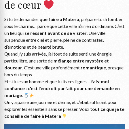
de cœur
Si tu te demandes
que faire à Matera
, prépare-toi à tomber
sous le charme… parce que cette ville n’a rien d’ordinaire. C’est
un lieu qui
se ressent avant de se visiter
. Une ville
suspendue entre ciel et pierre, pleine de contrastes,
d’émotions et de beauté brute.
Quand j’y suis arrivée, j’ai tout de suite senti une énergie
particulière, une sorte de
mélange entre mystère et
douceur
. C’est une ville profondément
romantique
, presque
hors du temps.
Et si tu es un homme et que tu lis ces lignes…
fais-moi
confiance : c’est l’endroit parfait pour une demande en
mariage
.
On y a passé une journée et demie, et c’était suffisant pour
explorer les essentiels sans se presser. Voici
tout ce que je te
conseille de faire à Matera