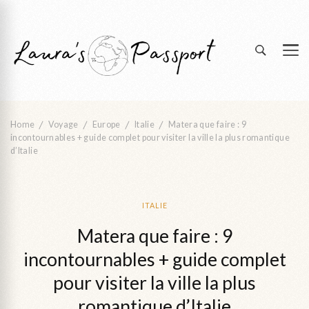
Partir loin pour revenir à soi
Laura's Passport | blog voyage &
transformation
Home
Voyage
Europe
Italie
Matera que faire : 9
incontournables + guide complet pour visiter la ville la plus romantique
d’Italie
ITALIE
Matera que faire : 9
incontournables + guide complet
pour visiter la ville la plus
romantique d’Italie