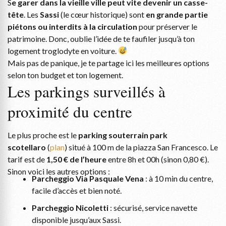
S
e garer dans la vieille ville peut vite devenir un casse-
tête
. Les
Sassi
(le cœur historique) sont
en grande partie
piétons ou interdits à la circulation
pour préserver le
patrimoine. Donc, oublie l’idée de te faufiler jusqu’à ton
logement troglodyte en voiture.
Mais pas de panique, je te partage ici les meilleures options
selon ton budget et ton logement.
Les parkings surveillés à
proximité du centre
Le plus proche est le
parking souterrain park
scotellaro
(
plan
) situé à 100 m de la piazza San Francesco. Le
tarif est de
1,50 € de l’heure
entre 8h et 00h (sinon 0,80 €).
Sinon voici les autres options :
Parcheggio Via Pasquale Vena
: à 10 min du centre,
facile d’accès et bien noté.
Parcheggio Nicoletti
: sécurisé, service navette
disponible jusqu’aux Sassi.