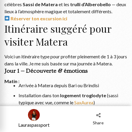
célèbres
Sassi de Matera
et les
trulli d’Alberobello
— deux
lieux à l’atmosphère magique et totalement différents.
Réserver ton excursion ici
Itinéraire suggéré pour
visiter Matera
Voici un itinéraire type pour profiter pleinement de 1 à 3 jours
dans la ville. Je me suis basée sur ma journée à Matera.
Jour 1 — Découverte & émotions
Matin :
Arrivée à Matera depuis Bari ou Brindisi
Installation dans ton
logement troglodyte
(sassi
typique avec vue, comme le
SaxAurea
)
Après-midi :
Balade libre dans les ruelles des
Sassi Caveoso et
Share
Lauraspassport
Barisano