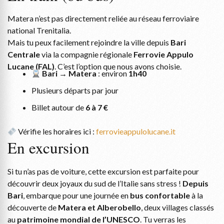
Matera n’est pas directement reliée au réseau ferroviaire
national Trenitalia.
Mais tu peux facilement rejoindre la ville depuis
Bari
Centrale
via la compagnie régionale
Ferrovie Appulo
Lucane (FAL)
. C’est l’option que nous avons choisie.
Bari → Matera
: environ
1h40
Plusieurs départs par jour
Billet autour de
6 à 7 €
Vérifie les horaires ici :
ferrovieappulolucane.it
En excursion
Si tu n’as pas de voiture, cette excursion est parfaite pour
découvrir deux joyaux du sud de l’Italie sans stress !
Depuis
Bari
, embarque pour une journée en
bus confortable
à la
découverte de
Matera et Alberobello
, deux villages classés
au
patrimoine mondial de l’UNESCO
. Tu verras les